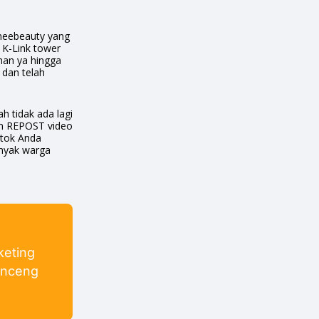
neebeauty yang
 K-Link tower
man ya hingga
 dan telah
h tidak ada lagi
gan REPOST video
ktok Anda
nyak warga
keting
enceng