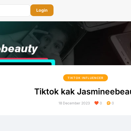
Login
TIKTOK INFLUENCER
Tiktok kak Jasmineebea
18 December 2023
0
0