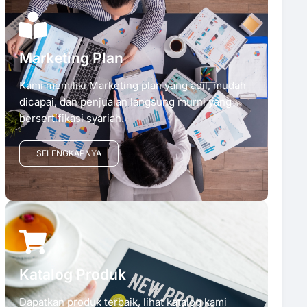
Marketing Plan
Kami memiliki Marketing plan yang adil, mudah
dicapai, dan penjualan langsung murni yang
bersertifikasi syariah.
SELENGKAPNYA
Katalog Produk
Dapatkan produk terbaik, lihat katalog kami