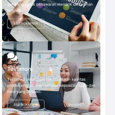
sekarang untuk penawaran menarik dan pilihan
lengkap.
SELENGKAPNYA
Testimoni
Testimoni pelanggan membuktikan kualitas
produk unggul, memberikan kepuasan nyata dan
hasil yang terbukti.
SELENGKAPNYA