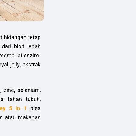
t hidangan tetap
dari bibit lebah
g membuat enzim-
l jelly, ekstrak
 zinc, selenium,
a tahan tubuh,
ey 5 in 1
bisa
an atau makanan