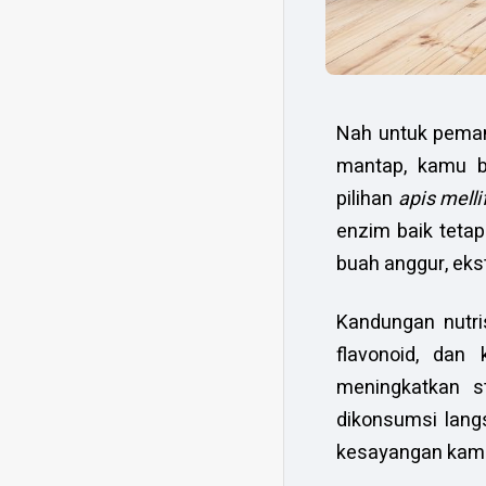
Nah untuk peman
mantap, kamu 
pilihan
apis melli
enzim baik teta
buah anggur, eks
Kandungan nutri
flavonoid, dan
meningkatkan s
dikonsumsi lang
kesayangan kamu