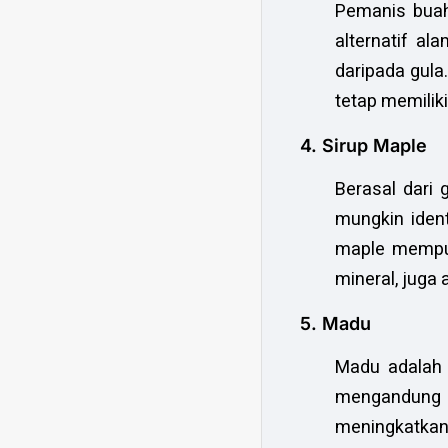
Pemanis buah
alternatif a
daripada gula
tetap memilik
4. Sirup Maple
Berasal dari 
mungkin iden
maple mempuny
mineral, juga 
5. Madu
Madu adalah 
mengandung k
meningkatka