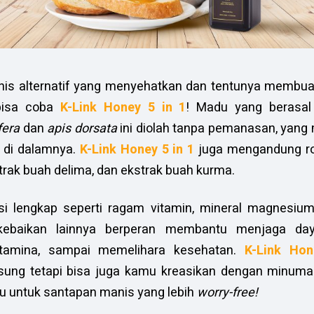
is alternatif yang menyehatkan dan tentunya membua
bisa coba
K-Link Honey 5 in 1
! Madu yang berasal 
fera
dan
apis dorsata
ini diolah tanpa pemanasan, yan
p di dalamnya.
K-Link Honey 5 in 1
juga mengandung roya
trak buah delima, dan ekstrak buah kurma.
si lengkap seperti ragam vitamin, mineral magnesium,
 kebaikan lainnya berperan membantu menjaga day
tamina, sampai memelihara kesehatan.
K-Link Hon
sung tetapi bisa juga kamu kreasikan dengan minum
 untuk santapan manis yang lebih
worry-free!