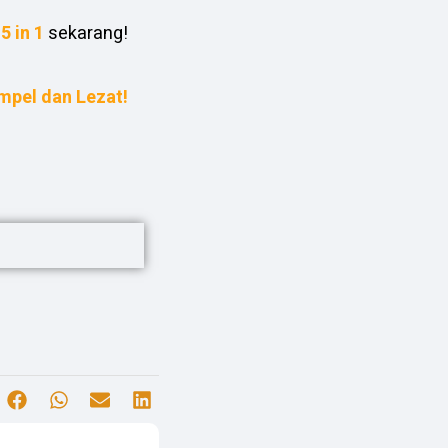
5 in 1
sekarang!
mpel dan Lezat!