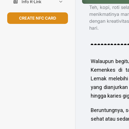
Info K-Link
Teh, kopi, roti s
menikmatinya mani
CREATE NFC CARD
dengan kreativita
hari.
Walaupun begitu,
Kemenkes di t
Lemak melebihi
yang dianjurkan
hingga karies gig
Beruntungnya, s
sehat atau seda