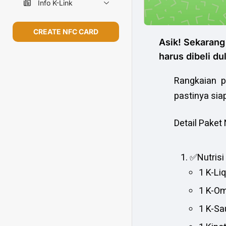
Info K-Link
CREATE NFC CARD
Asik! Sekarang
harus dibeli d
Rangkaian p
pastinya sia
Detail Paket 
✅Nutrisi 
1 K-Li
1 K-O
1 K-S