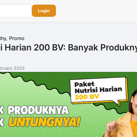
Login
thy
,
Promo
si Harian 200 BV: Banyak Produk
ebruary 2025