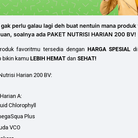
 gak perlu galau lagi deh buat nentuin mana produk 
uluan, soalnya ada PAKET NUTRISI HARIAN 200 BV!
roduk favoritmu tersedia dengan
HARGA SPESIAL
di
p bikin kamu
LEBIH HEMAT
dan
SEHAT!
Nutrisi Harian 200 BV:
Harian A:
quid Chlorophyll
megaSqua Plus
auda VCO