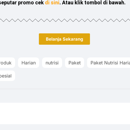
 seputar promo cek
di sini
. Atau klik tombol di bawah.
Belanja Sekarang
produk
Harian
nutrisi
Paket
Paket Nutrisi Har
esial