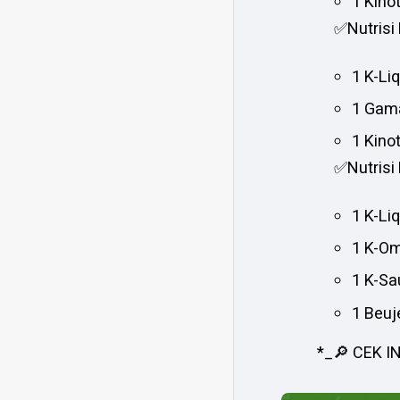
1 Kino
✅Nutrisi 
1 K-Li
1 Gam
1 Kino
✅Nutrisi 
1 K-Li
1 K-O
1 K-S
1 Beuje
*_🔎 CEK I