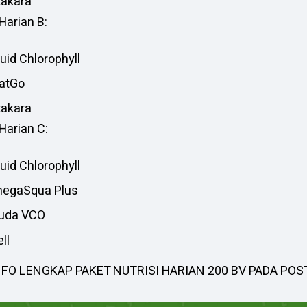
takara
Harian B:
quid Chlorophyll
atGo
takara
Harian C:
quid Chlorophyll
megaSqua Plus
auda VCO
ll
NFO LENGKAP PAKET NUTRISI HARIAN 200 BV PADA POS