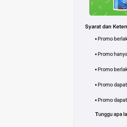
Syarat dan Keten
▪️ Promo berla
▪️ Promo hany
▪️ Promo berla
▪️ Promo dapa
▪️ Promo dapa
T
unggu apa la