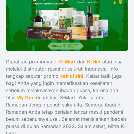
Dapatkan promonya di
K-Mart
dan
K-Net
atau bisa
melalui distributor resmi di seluruh Indonesia. Info
lengkap seputar promo
cek di sini
.
Kabar baik juga
bagi Anda yang ingin memeriksakan kesehatan
sebelum melaksanakan ibadah puasa, karena ada
fitur
My Doc
di aplikasi K-Mart. Yuk, sambut
Ramadan dengan penuh suka cita. Semoga ibadah
Ramadan Anda tetap berjalan lancar meski pandemi
belum sepenuhnya usai. Selamat menjalankan ibadah
puasa di bulan Ramadan 2022. Salam sehat, Mitra K-
Link!