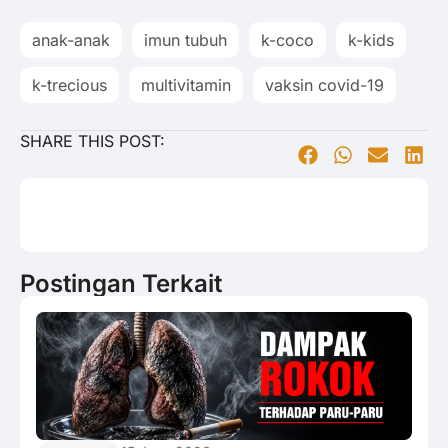
anak-anak
imun tubuh
k-coco
k-kids
k-trecious
multivitamin
vaksin covid-19
SHARE THIS POST:
Postingan Terkait