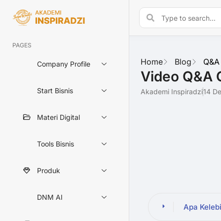
PAGES
Home
Blog
Q&A 
Company Profile
Video Q&A C
Start Bisnis
Akademi Inspiradzi
14 D
Materi Digital
Tools Bisnis
Produk
DNM AI
Apa Keleb