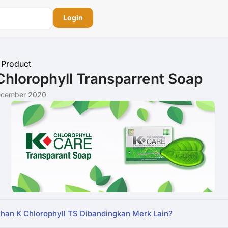
Login
Product
hlorophyll Transparrent Soap
ecember 2020
ihan K Chlorophyll TS Dibandingkan Merk Lain?