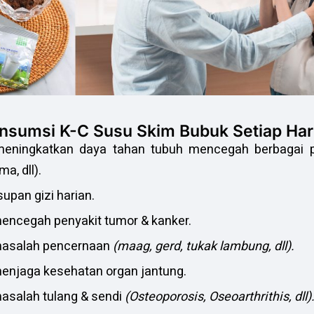
nsumsi K-C Susu Skim Bubuk Setiap Hari
ningkatkan daya tahan tubuh mencegah berbagai pe
ma, dll).
pan gizi harian.
ncegah penyakit tumor & kanker.
asalah pencernaan
(maag, gerd, tukak lambung, dll)
.
njaga kesehatan organ jantung.
salah tulang & sendi
(Osteoporosis, Oseoarthrithis, dll)