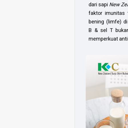
dari sapi
New Ze
faktor imunitas
bening (limfe) 
B & sel T buka
memperkuat anti