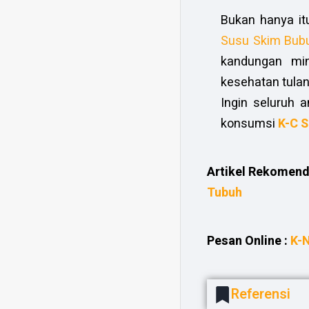
Bukan hanya it
Susu Skim Bub
kandungan min
kesehatan tul
Ingin seluruh 
konsumsi
K-C 
Artikel Rekomend
Tubuh
Pesan Online :
K-
Referensi