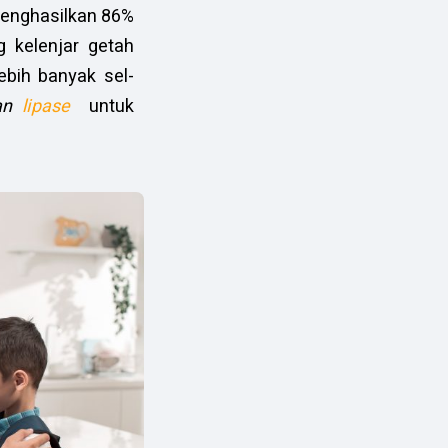
 menghasilkan 86%
 kelenjar getah
ebih banyak sel-
dan
lipase
untuk