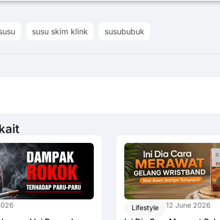
susu
susu skim klink
susububuk
kait
12 June 2026
2026
Lifestyle