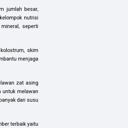
am jumlah besar,
 kelompok nutrisi
mineral, seperti
olostrum, skim
membantu menjaga
elawan zat asing
uh untuk melawan
 banyak dari susu
ber terbaik yaitu