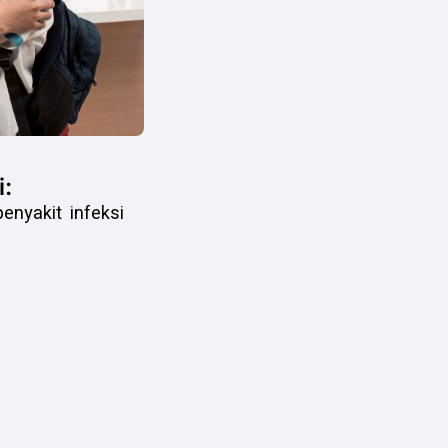
:
nyakit infeksi
.