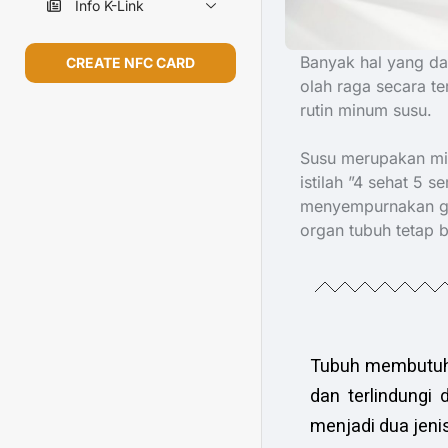
Info K-Link
Banyak hal yang dap
CREATE NFC CARD
olah raga secara t
rutin minum susu.
Susu merupakan min
istilah ”4 sehat 5
menyempurnakan gi
organ tubuh tetap 
Tubuh membutuhk
dan terlindungi
menjadi dua jenis