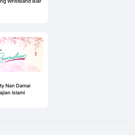
ang WristBand Biar
uty Nan Damai
jian Islami