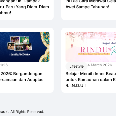
Ini Dia Cara Merawat Gel
akangan! Ini Dampak
Awet Sampe Tahunan!
ru-Paru Yang Diam-Diam
uhmu!
 2026
4 March 2026
Lifestyle
nk 2026: Bergandengan
Belajar Meraih Inner Bea
rsamaan dan Adaptasi
untuk Ramadhan dalam Ka
R.I.N.D.U !
adzi. All Rights Reserved.