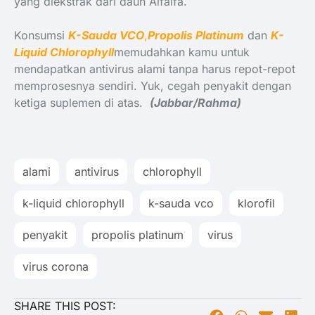
yang diekstrak dari daun Alfalfa.
Konsumsi
K-Sauda VCO
,
Propolis Platinum
dan
K-
Liquid Chlorophyll
memudahkan kamu untuk
mendapatkan antivirus alami tanpa harus repot-repot
memprosesnya sendiri. Yuk, cegah penyakit dengan
ketiga suplemen di atas.
(Jabbar/Rahma)
alami
antivirus
chlorophyll
k-liquid chlorophyll
k-sauda vco
klorofil
penyakit
propolis platinum
virus
virus corona
SHARE THIS POST: