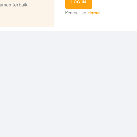
LOG IN
aman terbaik.
Kembali ke
Home